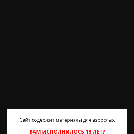
KRIPER.NET
Войти
Возможность незарегистрированным
пользователям писать комментарии и
выставлять рейтинг временно отключена.
НЁХ на потолке
©
flowianii
2 мин.
Страшные истории
flowianii
26-12-2023, 08:01
Указать источник!
Привет, анон. Выкладываю сюда, т.к. не уверен,
Сайт содержит материалы для взрослых
что после того, как я расскажу эту историю кому-
ВАМ ИСПОЛНИЛОСЬ 18 ЛЕТ?