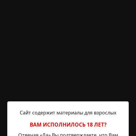
KRIPER.NET
Войти
Возможность незарегистрированным
пользователям писать комментарии и
выставлять рейтинг временно отключена.
Встреча в лесу
©
Mary3.11.
2 мин.
Страшные истории
Буньип
23-03-2023, 12:17
Источник
Я очень люблю собирать грибы. Вообще, лес
Сайт содержит материалы для взрослых
действует на меня волшебным образом.
История, которую я расскажу, случилась, по
ВАМ ИСПОЛНИЛОСЬ 18 ЛЕТ?
счастью, не со мной. Произошла эта история в
Отвечая «Да» Вы подтверждаете, что Вам