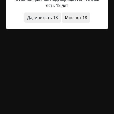
начале нулевых. Муж мой тогда служил
есть 18 лет
участковым первый год. В ту осень было много
грибов и много грибников, не вышедших из леса.
Да, мне есть 18
Мне нет 18
Мобильная связь ещё не была хорошо развита,
поэтому страждущим помощи участкового в
выходные дни...
Читать полностью
лес
призраки
что это было
короткие
+44
Обсудить
1 152