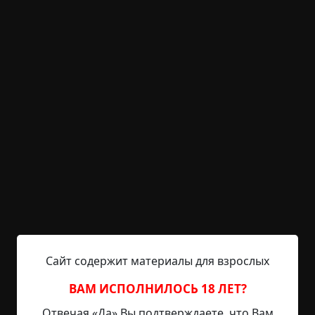
KRIPER.NET
Войти
Возможность незарегистрированным
пользователям писать комментарии и
выставлять рейтинг временно отключена.
Ямантау
©
Гроссманн
6.5 мин.
Страшные истории
RAINYDAY8
5-09-2023, 06:49
Источник
– Подпись здесь поставь, – измученный от
Сайт содержит материалы для взрослых
бюрократических хлопот голос егеря нарушил
тишину, прерываемую до этого только
ВАМ ИСПОЛНИЛОСЬ 18 ЛЕТ?
росчерками ручки и скрипом паркета. – Один,
Отвечая «Да» Вы подтверждаете, что Вам