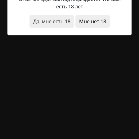
значит? – продолжал он, – Студентики у нас тут
есть 18 лет
бывают, ходят всё, ходят, неймётся. А потом ищи
их. А мало ли что случится? Я молча разглядывал
Да, мне есть 18
Мне нет 18
карту на стене, пожелтевшую то ли от времени,
то ли от солнечных лучей с окна....
Читать полностью
существа
животные
+14
1
2 073