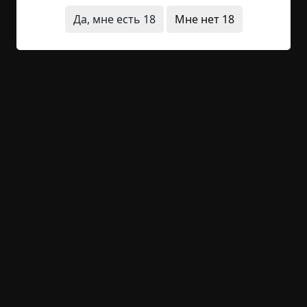
подходит к концу. Спасибо всем участникам:
Да, мне есть 18
Мне нет 18
авторам, читателям и судьям.
Заветные желания / Янка (68 баллов)
Холод и кровь / Nik Feral (66 баллов)
Новогодний сон / Esenia (62 балла)
День жизни урода: 31 декабря / Миллер
(52 балла)
А
втор Янка с историей Заветные желания
становится заслуженным победителем.
Поздравляем! В ближайшее время вам в ЛС
поступит инструкция по получению приза.