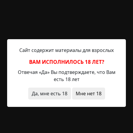
от читателей.
2. Многие спрашивают почему старые архивные
истории иногда оказываются на главной. Дело в
том, что многие истории были перенесены со
старой версии сайта без рейтинга. Поднимаем
такие истории, чтобы у них также был
Сайт содержит материалы для взрослых
объективный рейтинг. Поэтому большая
просьба к читателям: если вы увидите историю с
ВАМ ИСПОЛНИЛОСЬ 18 ЛЕТ?
меткой "Архив", поставьте свою оценку. Для нас
Отвечая «Да» Вы подтверждаете, что Вам
это важно.
есть 18 лет
3. Напоминаем по конкурсу:
Да, мне есть 18
Мне нет 18
- Призовой фонд может увеличить любой
желающий! При отправке суммы от 500 рублей и
более, вы получаете достижение «Филантроп».
Обязательно укажите Ваш ник и пожелание по
распределению денежных средств между