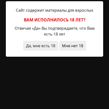
ма. Мы отрезаны. Дороги заблокированы бетонн
Сайт содержит материалы для взрослых
ыми блоками и патрулями».
ВАМ ИСПОЛНИЛОСЬ 18 ЛЕТ?
Свидетельство 3: Отец Дзин (51 год, буддийск
ий священник)
Отвечая «Да» Вы подтверждаете, что Вам
есть 18 лет
Мужчина в порванной, испачканной сажей сутан
е сидит на полу оскверненного храма среди разб
Да, мне есть 18
Мне нет 18
итых деревянных статуй Будды, замазанных бело
й краской. У Дзина сломана правая рука.
«Это не просто синтоистский культ, это армия фа
натиков. Три месяца назад они пришли закрыват
ь мой храм. У них были штурмовые винтовки Typ
e 89 и старые советские автоматы. Откуда это у г
ражданских лиц в Японии?!
Они вытащили моего послушника, мальчика сем
надцати лет, на площадь перед гипсовым идоло
м Аматерасу. Китагава лично вышел к нему. Он п