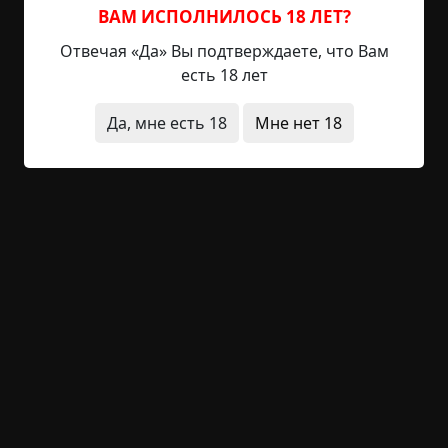
покурить пожилой Семён Тихоныч (когда
ВАМ ИСПОЛНИЛОСЬ 18 ЛЕТ?
милиция вскрыла квартиру, он сидел мёртвый за
Отвечая «Да» Вы подтверждаете, что Вам
столом уже пятый день, им ребятня во дворе
есть 18 лет
пугала маленькую Светку). А в пять часов вечера
с заводской смены пришёл папа. Он нажал на
Да, мне есть 18
Мне нет 18
кнопку звонка (как обычно, двадцать лет назад) и
задумчиво улыбнулся, глядя прямо в глазок.
Света не подходила к двери несколько дней.
Позвонила в институт, сказалась больной. На
кухню и в туалет пробегала без оглядки на дверь.
А потом заметила, что злополучный дверной
глазок вырван, перед дверью валялось только
стопорное кольцо.
Эту легенду я услышал пару лет назад, уже
обросшую аналогичными рассказами. В те же
девяностые женщина купила на барахолке
старое зеркало советского производства с