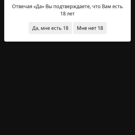
Отвечая «Да» Вы подтверждаете, что Вам есть
росить, есть ли разумное зерно в ее бабьих сказках. 
18 лет
что дома у нее не было ни единого зеркала.
Да, мне есть 18
Мне нет 18
ции и правила
щая история
Следующая история
й фонд / Страшные истории)