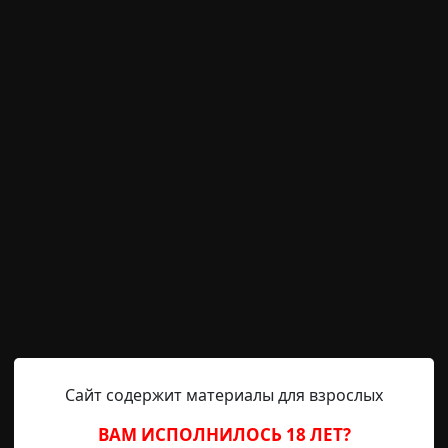
тва
рии
Helga
3-09-2020, 10:43
Источник
но потратить немного времени, чтобы изучить пару н
бабушки.
ла мне, что сочетание вареных овсяных хлопьев и 
ли его правильно применить.
 рту, просто нанеси прямо на них пасту из пищевой
ие и защитит от бактерий.
и икоту как рукой снимет.
енного отражения, возьми куриное яйцо, зайди с ним 
Сайт содержит материалы для взрослых
свет и разбей яйцо в темноте. Когда снова включишь св
ВАМ ИСПОЛНИЛОСЬ 18 ЛЕТ?