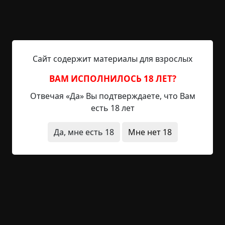
пользовался ими обеими. А культя давно
зажившая и гладкая. Мне психиатр нужен? Или
что-то произошло? В животе странное
ощущение. Пока никому не звонил, жду
родственников. Я в ступоре...
Сайт содержит материалы для взрослых
необычные состояния
что это было
ВАМ ИСПОЛНИЛОСЬ 18 ЛЕТ?
1 677 просмотров
Отвечая «Да» Вы подтверждаете, что Вам
есть 18 лет
+6
2
Да, мне есть 18
Мне нет 18
Предыдущая история
Следующая история
Похожие истории