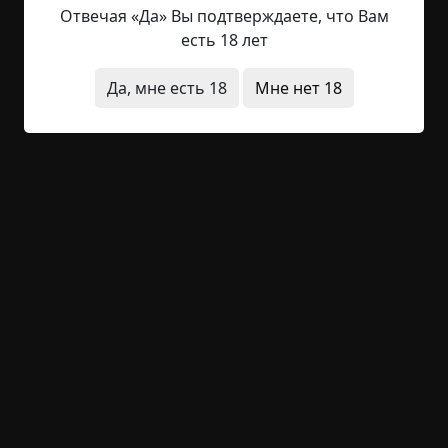
на кухню ушла, жратву накладывать, а оно не
Отвечая «Да» Вы подтверждаете, что Вам
двинется, - он активно жестикулировал и игрался
есть 18 лет
с интонациями, будто на публику. От былого
недовольства ничего не осталось. – Разулся, иду
Да, мне есть 18
Мне нет 18
к жене и тут эта хуетень летит за мной. Или идёт,
я не разобрал. Медленно так, я то впереди уже
шёл, но точно знал, что она идет за мной, за
спиной. Сажусь за стол, начинаю есть, аппетита
уже никакого. А эта поебень как бы рядом со
мной висит. Хорошо не стал у жены спрашивать,
видит ли она моего нового «друга», сразу бы к
тебе отправила. — Он натужно рассмеялся, я ему
подыграл.
Вася притих, ожидая моей реакции.
— А дальше что? Так и ходила за тобой или
пропала?