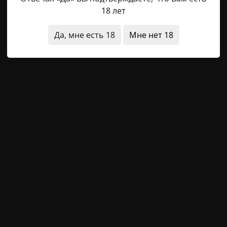
ирского места вышла девушка. Ее звали Женя. Я не был 
18 лет
рассказывал о ней в период нашего примирения. Он вст
 фильме»: шел по улице вечером и увидел бегущую р
Да, мне есть 18
Мне нет 18
о». Ну и товарищ мой, словно древнегреческий доблест
в драку. И хотя его помяли нехило так, незнакомку он
дресами в соцсетях, мой друг пообещал оберегать ее
ься.
 красивый… – тихо произнесла она.
ого удивления. И ямочки.
ского стиля! – отчеканил я, как на экскурсии, хотя давн
ок…
..
кий. Архитектора долго отговаривали: доказывали, что
ых городских зданий, что маленькие окна неудобны. Но