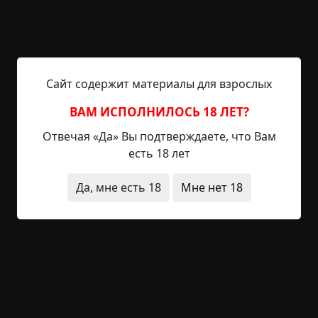
работников метро.
Во время работы я стоял так, что главный
туннель мне был виден только боковым
зрением. В следующий раз пробежало сразу
Сайт содержит материалы для взрослых
несколько крыс. И тут я увидел, что за ними
пробежал какой-то человек, причем бежал он,
ВАМ ИСПОЛНИЛОСЬ 18 ЛЕТ?
немного прихрамывая. Я еще ему крикнул:
Отвечая «Да» Вы подтверждаете, что Вам
«Делать тебе, что ли, нечего, за крысами
есть 18 лет
гоняешься?!» — хотя и не видел, кто это был.
Сразу забыв про этот случай, я продолжил свою
Да, мне есть 18
Мне нет 18
работу. Закончив ее, пошел по главному туннелю
в сторону станции.
И тут я увидел сразу трех дохлых крыс, лежащих
на шпалах. Я сразу же вспомнил про «хромого»,
который гнался за ними по туннелю. Я еще
подумал — что это за ненормальный человек?
Попытался сообразить, кто бы это мог быть из