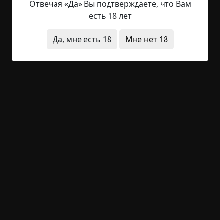
появлялись восемь раз. И каждый раз, кроме
Отвечая «Да» Вы подтверждаете, что Вам
первого, когда он не понял происходящего,
есть 18 лет
было очень страшно. Но Гаврош, не
задумываясь — несмотря на страх,
Да, мне есть 18
Мне нет 18
сковывающий все его существо — отдавал свои
жизни, выручая жизни когда-то спасших его
людей.
Сейчас он смотрел, как на ковре растет, сгущая
черноту до глубины ужаса, девятая беда. Самая
большая, самая страшная. Таких он еще никогда
не видел. Девять лет, девять бед…
Гаврош тихо мяукнул.
— Сейчас, малыш, сейчас пойдем кушать, —
немедленно откликнулся Хозяин, не
поворачивая головы.