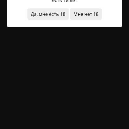
есть 18 лет
мужик сгорел вместе со своим домом.
Да, мне есть 18
Мне нет 18
короткие
нечистая сила
фотографии
архив
1 025 просмотров
+25
Обсудить
Предыдущая история
Следующая история
Похожие истории
Оккультное Простоквашино
(Страшные
истории)
Курочка, открой дверь
(Золотой фонд /