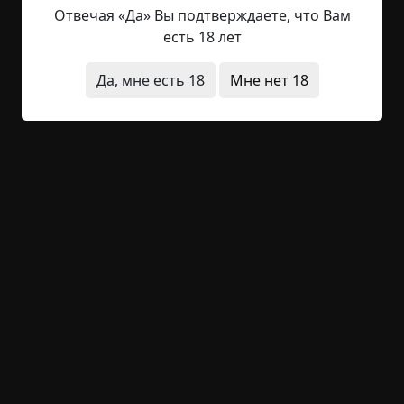
дерево, пытались заглянуть сквозь окна, но они
Отвечая «Да» Вы подтверждаете, что Вам
были занавешены старыми тяжелыми красными
есть 18 лет
шторами. Кто-то придумал обклеить скотчем ту
самую дверь, чтобы доподлинно узнать, не
Да, мне есть 18
Мне нет 18
выходит и не входит ли кто в неё. Скотч на
протяжении трех недель оставался нетронутым,
пока какой-то идиот не поджег его.
А между тем в нашем убежище все чаще и чаще
стали раздаваться звуки из-за стены. Шарканье,
хрип... Один раз какое-то старческое
покашливание, будто какая-то старушка
прочищала горло. Так мы и не узнали, что это
были за звуки, но все до сих пор их помним.
А теперь можете поискать вбить в интернет-
поисковик запрос «Гостиница Фишери Камчатка
Елизово». Теперь на месте этих бараков
захудалая гостиница, в которой я подрабатывал