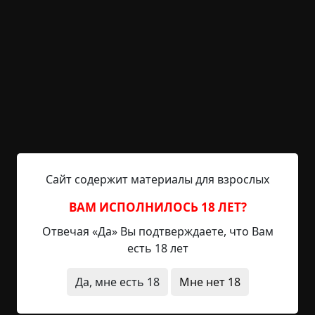
отбрасывает, ни к чему она не подведена.
Сперва думал, может, залили, но
присмотревшись, понял, что это самая что ни на
есть тень. Свет на нее не влиял вообще. На стул
встал, потрогал — ничего особенного, просто
холоднее, но все сухо, потолок в побелке, даже
пальцы испачкал.
Терпеть не мог один оставаться на ночь, не спал
обычно вообще, благо редко это случалось.
Практически каждый раз случалось что-то
Сайт содержит материалы для взрослых
неприятное. Однажды говорил кто-то со мной
ВАМ ИСПОЛНИЛОСЬ 18 ЛЕТ?
из-за окна — интересно, что не из-за моего, а из
того, что в гостиной. Женский голосок такой (или
Отвечая «Да» Вы подтверждаете, что Вам
детский), ноготками скреб, шептал что-то. Было
есть 18 лет
это не так поздно, по-моему, в девять вечера, но
уже темно было, зима же. Слышал, что-то про
Да, мне есть 18
Мне нет 18
пальцы оно говорило, разобрать было тяжело,
ближе подойти боялся, так и не взглянул туда в