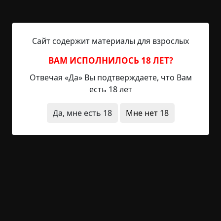
третьем этаже, но я боялся оборачиваться.
Когд я подошёл к крайней двери, а это была
Сайт содержит материалы для взрослых
кладовка, погас свет во всем коридоре. Я уже не
понимал, что делаю, и почему-то машинально
ВАМ ИСПОЛНИЛОСЬ 18 ЛЕТ?
перекрестил дверь. И струхнул еще больше,
Отвечая «Да» Вы подтверждаете, что Вам
когда она открылась. Залетел в кладовку, но
есть 18 лет
зацепился ногой обо что-то на пороге этой
чертовой двери. Несколько секунд пытался
Да, мне есть 18
Мне нет 18
освободиться и вдруг почувствовал резкую боль:
кто-то вцепился зубами в мою ногу. Я заорал и
захлопнул дверь, быстро закрыв ее на все замки.
Через секунду дверь содрогнулась от удара. Я
отскочил назад, чувствуя, как по ноге стекает
кровь. Провел рукой по стене, нащупал
выключатель, но свет не зажегся.
Дверь сотрясалась от ударов. Потом тварь за