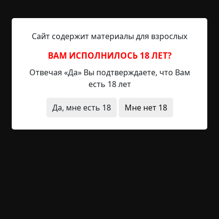
беды. Но когда мы, выслушав полтора часа
бюрократической ахинеи, таки вернулись в свою
«дачку», то обнаружили, что дверь и окна
Сайт содержит материалы для взрослых
закрыты, как и полагается, но внутри форменный
хаос — кровати перевернуты, вещи раскиданы,
ВАМ ИСПОЛНИЛОСЬ 18 ЛЕТ?
карты на всех кроватях, окнах, потолке... Мы
Отвечая «Да» Вы подтверждаете, что Вам
испугались и убежали куда подальше. Стали
есть 18 лет
решать, что делать. Я опять взял из головы
способ решения проблемы — утопить все карты
Да, мне есть 18
Мне нет 18
на дне ближайшей речки вместе с крестом. Меня
и отправили на это дело — инициатива
наказывает инициатора, что поделать. Мне,
конечно, было страшно, но с задачей я успешно
справился, и мистических инцидентов больше
не повторялось.
Однако вдохновленный нашими приключениями
один товарищ по «дачке» решил пойти дальше и
призвать Сатану. Вооружившись двумя