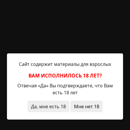
Кошка умерла в среду — в среду, двадцатого дня.
По ней горевали все мы: Мама, наш пёс и я.
Пёс не вернулся в пятницу — две двойки в
календаре.
Мама и я волновались, а кто-то скулил во дворе.
Я проснулась, а мамы нет рядом. Суббота тогда
была.
Двадцать три, сказал календарь — так я осталась
Сайт содержит материалы для взрослых
одна.
ВАМ ИСПОЛНИЛОСЬ 18 ЛЕТ?
Кошка скреблась в понедельник. Но утром всё
Отвечая «Да» Вы подтверждаете, что Вам
же ушла.
есть 18 лет
Мне было весь день очень страшно, и я никуда
не пошла.
Да, мне есть 18
Мне нет 18
В среду вернулся пёс. В дверь долго лбом
колотил.