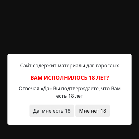
Прошел приблизительно месяц. Мать с отцом в
то время очень часто ссорились — он приходил
домой и кричал без повода. Как потом они
рассказывали, у них у обоих постоянно было
нервное истощение — у матери из-за выходок
отца, а у него просто так, без видимой причины.
С приходом лета мы заметили, что как бы мы ни
открывали окна, пытаясь впустить в квартиру
Сайт содержит материалы для взрослых
больше света, в квартире все равно было как-то
мрачно и сыро, даже несмотря на то, что солнце
ВАМ ИСПОЛНИЛОСЬ 18 ЛЕТ?
светило прямо нам в окно. Мама несколько раз
Отвечая «Да» Вы подтверждаете, что Вам
пыталась вымыть окна, но ничего не менялось.
есть 18 лет
Однажды, когда отец должен был прийти ночью,
Да, мне есть 18
Мне нет 18
началась гроза. Я смотрел телевизор. Сзади
рядом со мной села мама и обняла меня — так
мы и заснули. Позже я сквозь сон услышал, как
открылась входная дверь. «Отец», — сонно