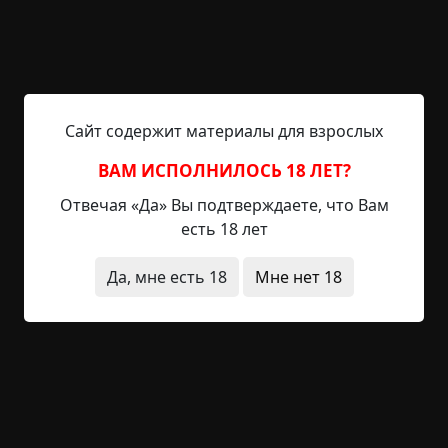
После похорон мужа я не могла спать, а если и
получалось мне вздремнуть минут на десять, то
в моём сне сразу возникал мой муж, который
просил меня к нему прийти на могилку и
Сайт содержит материалы для взрослых
откопать его. И так продолжалось три дня. Я
рассказала про свой сон его родителям, и мы
ВАМ ИСПОЛНИЛОСЬ 18 ЛЕТ?
решили, что если их сыну там не нравится
Отвечая «Да» Вы подтверждаете, что Вам
лежать, то там плохое место. Решили мы моего
есть 18 лет
мужа перезахоронить. Пока нашли людей,
которые этим занимаются, пока собрали все
Да, мне есть 18
Мне нет 18
необходимые справки, прошёл месяц.
17 мая 2009 года выкопали гроб с моим мужем.
Когда его вскрыли, я упала в обморок. Верхняя
внутренняя крышка гроба была исцарапана
ногтями мужа. Мы похоронили его заживо. Как
дальше постановили врачи, у моего мужа был