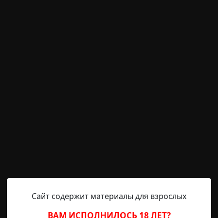
Helga
26-08-2019, 22:08
Указать источник!
 как подрядился монтировать проводку. Фирма пр
ти Москвы, искала мастера, платила щедро, но условие
тый срок, двое-трое суток. Он и прикинул: деньги х
ать всю ночь, чтобы уложиться вовремя. Получил 
епробиваемой. Помещения были еще пустые, воровать 
и.
е ночных охранников не было. Электрик вечером входну
юч в кармане, в здании он один. Ночью в подвал пере
на рабочем месте, в остальных помещениях стояла тем
Сайт содержит материалы для взрослых
 окошки в подвале маленькие, шум снаружи никому не 
А дверца в подвале низенькая, полосами окованная 
ВАМ ИСПОЛНИЛОСЬ 18 ЛЕТ?