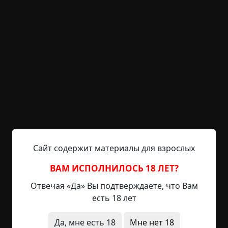
следующее мгновение выбросил меня из седла
вперед и в сторону. Кувыркаясь по асфальту, я
успел увидеть, как мотоцикл, высекая подножкой
искры, скользит куда-то на правую обочину.
Мелькнула мысль, что хорошо, что он меня не
придавил. Прокувыркавшись несколько метров,
я остановился где-то у левого края дороги, лежа
на спине и раскинув руки. Боли я не чувствовал.
Было слышно, как неподалеку мотоцикл,
судорожно протарахтев несколько секунд на
боку, заглох.
Сайт содержит материалы для взрослых
Полежав неподвижно некоторое время, я
повернул голову и увидел метрах в пятнадцати
ВАМ ИСПОЛНИЛОСЬ 18 ЛЕТ?
от себя на обочине лампы мотоцикла — фару,
Отвечая «Да» Вы подтверждаете, что Вам
светящую прямо в асфальт, зеленую подсветку
есть 18 лет
спидометра, маленькие лампочки на панели,
задний фонарь, и один горящий задний
Да, мне есть 18
Мне нет 18
поворотник (если сгорает одна из лампочек, то