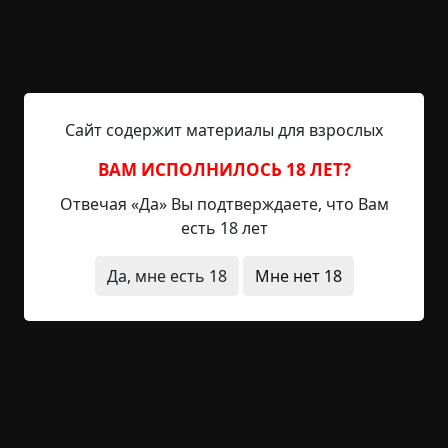
После этого его семья уехала и связь с ними
была потеряна, а бабушка с мужем, моим дедом,
заняли свободный барак.
В общем, выключили свет, зажгли свечи,
Сайт содержит материалы для взрослых
проговорили заклинание — все, как положено.
Но ровным счетом ничего не произошло, так
ВАМ ИСПОЛНИЛОСЬ 18 ЛЕТ?
что посидели-посмеялись и разошлись по
Отвечая «Да» Вы подтверждаете, что Вам
домам. Дед был тогда в командировке, поэтому
есть 18 лет
бабушка поужинала и сразу легла спать. Она уже
начала засыпать, когда услышала шаги. И не
Да, мне есть 18
Мне нет 18
только услышала: казалось, что вся комната
вибрирует им в такт, даже посуда в серванте
задребезжала. Шаги сначала доносились из
предбанника, будто кто-то ходил взад-вперед, но
потом этот кто-то направился к кровати. От
страха бабушка вцепилась в одеяло мертвой
хваткой и буквально впечаталась лбом в стену.