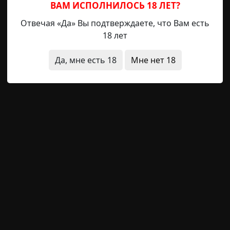
помешала бы мне в срок выполнить текущий проект на р
ВАМ ИСПОЛНИЛОСЬ 18 ЛЕТ?
Отвечая «Да» Вы подтверждаете, что Вам есть
стью здоров» и попутно выяснив у невропатолога, что 
18 лет
х мышей и не бегают по улицам в образе черных кото
томатологу. Я подошел к его кабинету как раз вовре
Да, мне есть 18
Мне нет 18
рался уходить. Увидев меня, он скривился от неприяз
ечеству в целом. «Это точно то, что надо», - ехидно мел
инет, доктор», - вежливо приказал я. Мой приказ – з
но. «Садитесь и дайте мне ваш палец», - тихо приказа
епко спал – только с открытыми глазами. Он погрузился
риказывая пройти обратно в кабинет. Я осторожно разм
ульсирующей пленкой кожи. Слегка поморщившись в ож
рапезе.
ают дурацкие лица злых вампиров, алчно впивающихс
ог, спокойно сидевший передо мной на стуле, да
с его пальцем. Ну, пощиплет немного, когда он очнется
 ты вытворяешь такое с людьми, а они через минуту у
, как ни в чем не бывало… А крошечная ранка в непр