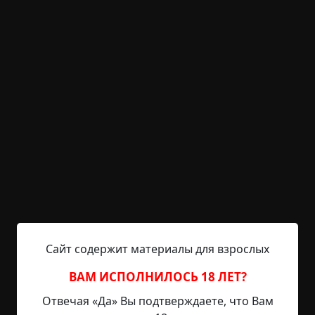
Отец говорит, что сначала скорее почувствовал,
чем увидел, что с парнем что-то не так. С виду
обычный такой паренёк, вот только одет не по-
зимнему: кофта серая, кепка, джинсы (и это в
90е!) и кроссовки. В общем, приближается
парень, а отец-то и видит: глаза у него –
нечеловеческие, крупные, раза в 3 больше
обычных. А зубы верхние острые и выпирают
над губой. Отец, ясное дело, кирпичей там
отложил, окно закрыл, и по газам, насколько
возможно. Смотрит, парень (хотя какой это
парень) за ним бежит. Он быстрее, тот не
отстаёт. Ехал, говорит километров 60-70 в час.
Сайт содержит материалы для взрослых
Сам говорит не знает, как не перевернулся, а тот
хрен не отстаёт. Чуть позже из леса ещё один
ВАМ ИСПОЛНИЛОСЬ 18 ЛЕТ?
выбежал и тоже за отцом. А потом ещё трое. Ну
Отвечая «Да» Вы подтверждаете, что Вам
отец тут не на шутку струхнул. Слёзы, говорит, из