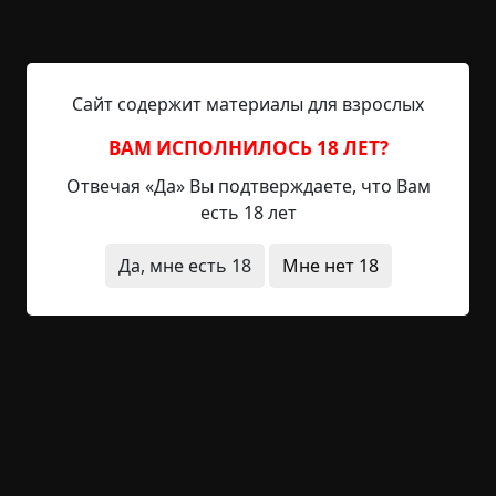
отчетливо прозвучали шаги. Не послышались, а
именно прозвучали — явственно и
выразительно, со звуками камешек, вылетающих
из–под подошв, шарканьем и достаточно
Сайт содержит материалы для взрослых
выявленным ритмом. Создавалось такое
ощущение, будто кто–то шел в домашних тапках
ВАМ ИСПОЛНИЛОСЬ 18 ЛЕТ?
по лестнице. Мы насторожились и затаились на
Отвечая «Да» Вы подтверждаете, что Вам
некоторое время. Совсем не шуметь у нас не
есть 18 лет
получилось, так как материал моей куртки
издавал достаточно громкий шелест при
Да, мне есть 18
Мне нет 18
малейшем телодвижении. При этом кто–то из
нас умудрился наступить на осколок стекла.
Грохот невообразимый, если учесть достаточно
сильное эхо. Ну, думаем, всё, придется выяснять
отношения со сторожем. А сторож не входил в
наши планы.
Стоим, ждем. Сердце колотится, приятного мало,
но пока не столь страшно. Шарканье