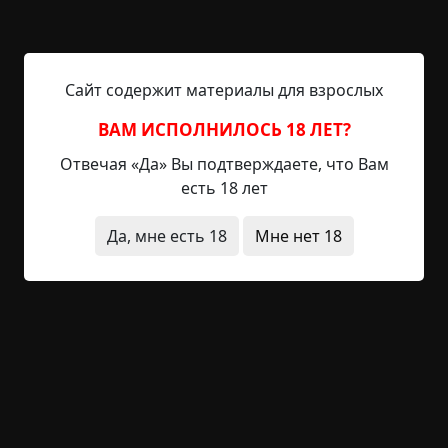
Вампира.
Но эта игра ещё ничего, хотя и странноватая.
Сайт содержит материалы для взрослых
Другая меня удивляет чуть больше. Эту другую
мы проводили не каждый день, только когда
ВАМ ИСПОЛНИЛОСЬ 18 ЛЕТ?
Женя (он был главным жрецом нашего «культа»
Отвечая «Да» Вы подтверждаете, что Вам
и проводником воли Красного Вампира)
есть 18 лет
говорил, что пора. Он «становился» вампиром, и
нужно было всем от него бегать, как в обычных
Да, мне есть 18
Мне нет 18
догонялках. Когда он кого-нибудь догонял, то
валил на землю, причём часто обдирались
колени, руки, но никто не обижался за это на
Женю, ведь это воля Красного Вампира. Затем
кусал за шею. И укушенный теперь тоже должен
был бегать за остальными. И так, пока вся
группа не «причастится». Мне кажется
странным, что мы очень старательно убегали,
потому что боялись стать вампиром. Как мне