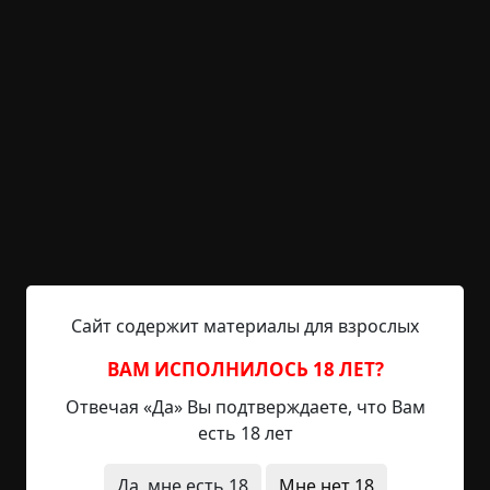
ко второму, во второй угол, второй – к третьему
в третий, третий – к четвертому в четвертый, но
четвертый идет в пустой первый угол, так как
человек из него уже перебрался во второй. В
сторожке должен был быть пятый!»
Рассказчик помолчал, прикинул на пальцах – и
вот тогда-то слушатель увидел перед собой
Внезапно Побледневшего И Совершенно
Обалдевшего Человека.
Сайт содержит материалы для взрослых
Продолжение истории -
Сторожка
(взгляд с
ВАМ ИСПОЛНИЛОСЬ 18 ЛЕТ?
другой стороны).
Отвечая «Да» Вы подтверждаете, что Вам
что это было
неожиданный финал
короткие
есть 18 лет
архив
Да, мне есть 18
Мне нет 18