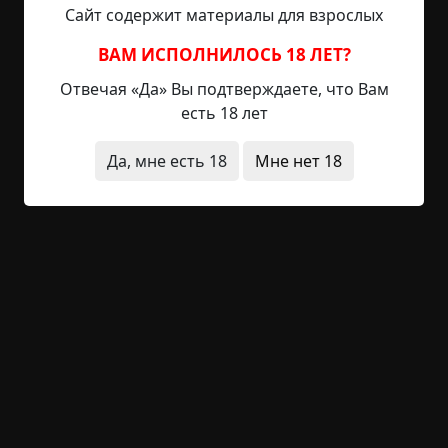
четыре фактора продолжительности
Сайт содержит материалы для взрослых
существования любого homo sapiens, при этом
тратив баснословные суммы для собственного
ВАМ ИСПОЛНИЛОСЬ 18 ЛЕТ?
самоудовлетворения. Потенция не позволяла
Отвечая «Да» Вы подтверждаете, что Вам
наслаждаться голыми девицами, а мозг
есть 18 лет
отказывался воспринимать всерьёз любого, кто
имеет противоположный пол, рядом с
Да, мне есть 18
Мне нет 18
неимоверным грузом, поедающим оставшиеся
чипсы с куском пиццы и запивающим шипящей
газировкой. Монотонно, изо дня в день, его взор
не переставал отрываться даже на естественные
нужды (мочеиспускания и дефекации).
Помещение пронзал запах стухшей рыбы.
Ведёрки с рядом стоящими бутылками, были
наполнены отходами. Казалось бы, соседских
носов поблизости не было. Вымирающая страна,
вымирающий мир, как бы это парадоксально не
звучало, делали своё дело. Войны, голод,
воровство, сирены, обещания политиков и