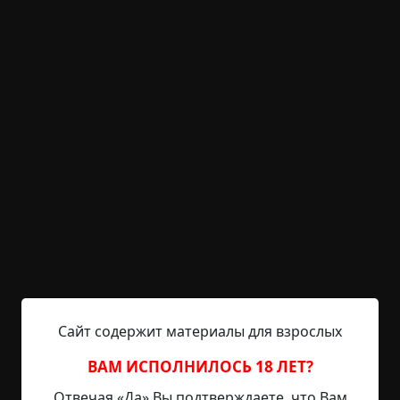
KRIPER.NET
Войти
Возможность незарегистрированным
пользователям писать комментарии и
выставлять рейтинг временно отключена.
Крысиный Люд
©
s.l.sakurai
3.5 мин.
Бездна
Настя
14-03-2023, 19:39
Источник
Поведаю вам свой рассказ, не весьма жуткий,
Сайт содержит материалы для взрослых
местами комичный и непонятный. Театр
Абсурда, проще говоря. Обойдёмся без лишних
ВАМ ИСПОЛНИЛОСЬ 18 ЛЕТ?
вступлений, начну с того, что затеял в квартире
Отвечая «Да» Вы подтверждаете, что Вам