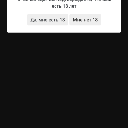
капитальный ремонт. Всё бы ничего, но тогда я
есть 18 лет
заметил кое-что странное. Когда решил снять
старую вентиляционную решётку на кухне,
Да, мне есть 18
Мне нет 18
мельком заглянул в проём. Меня удивило, что
вентиляция была прямо чересчур широкой, в
нём...
Читать полностью
-1
1
69