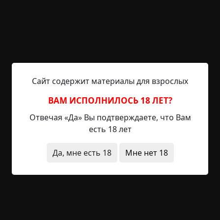
сделать то, из за чего горевал три месяца. Я
каждый божий день вспоминаю ту проклятую
ночь, тот проклятый дом, деревню. В глазах у
меня часто мелькает окровавленный труп
Анюты, её пустые глаза, которые уже не
наполнены радостью, как раньше. Билеты Орша
- Невод лежали на...
Сайт содержит материалы для взрослых
Читать полностью
ВАМ ИСПОЛНИЛОСЬ 18 ЛЕТ?
Отвечая «Да» Вы подтверждаете, что Вам
-1
6
201
есть 18 лет
Да, мне есть 18
Мне нет 18
Чертовщина в деревне
(часть 1)
©
nedogordost'
4 мин.
Бездна
Настя