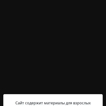
м пользователям писать комментарии и выставлят
временно отключена.
Марго
19-03-2020, 17:20
Источник
е, мне поведал Виктор, когда мы были ещё мало знаком
нас оказалось тогда достаточно времени для неторопли
 для обоих оказалась интересная – лес. Я – охотник и гр
 по лесам уральским, сибирским и дальневосточным. Случ
Сайт содержит материалы для взрослых