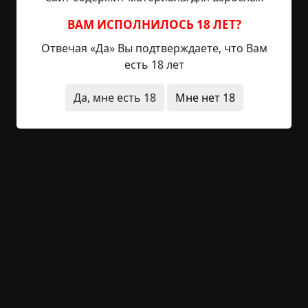
постараемся решить этот вопрос.
ВАМ ИСПОЛНИЛОСЬ 18 ЛЕТ?
1 539 просмотров
Отвечая «Да» Вы подтверждаете, что Вам
есть 18 лет
3
Да, мне есть 18
Мне нет 18
3 комментария
Последние
Написать
Nemoff
11 ноября 2019 15:06
Свобода по американски выглядит
примерно так. :joy: