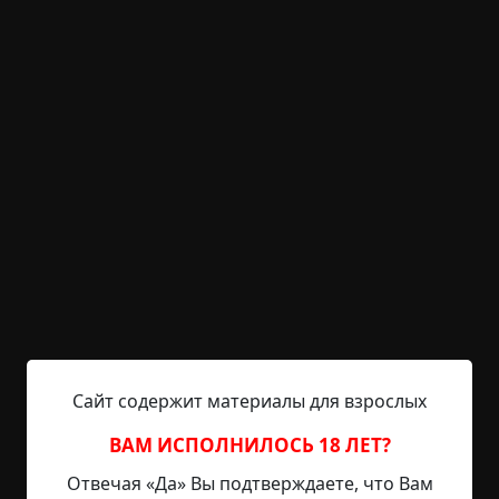
выставлять рейтинг временно отключена.
Бой капче!
Указать автора!
0.5 мин.
Информационные сообщения
RAINYDAY8
22-09-2019, 12:20
Указать источник!
Итак. Мы подумали и решили.
Теперь для ВСЕХ зарегистрированных
пользователей капчи нет
нигде
:blush:
1 773 просмотра
Сайт содержит материалы для взрослых
ВАМ ИСПОЛНИЛОСЬ 18 ЛЕТ?
+9
3
Отвечая «Да» Вы подтверждаете, что Вам