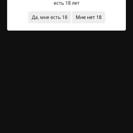
есть 18 лет
Да, мне есть 18
Мне нет 18
3 комментария
Последние
Написать
RAINYDAY8
22 сентября 2019 12:35
и еще форма добавления контента
максимально упрощена :blush:
Esenia
отвечает
rainbow666