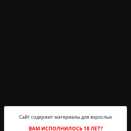
уппа 3 (Июнь, Июль, Август
ные сообщения
RAINYDAY8
22-09-2021
 ТК:
- - -
ыто! Результаты под спойлером:
первой группе
второй группе
одновременно с подведением итогов.
Сайт содержит материалы для взрослых
олько вариантов
ВАМ ИСПОЛНИЛОСЬ 18 ЛЕТ?