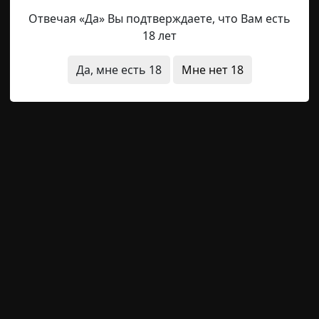
(19.54%)
Отвечая «Да» Вы подтверждаете, что Вам есть
яченко
,
Генри Олди
,
Андрей Валентинов
- 17 (19.54%)
18 лет
естен - 8 (9.2%)
Да, мне есть 18
Мне нет 18
вьев
, автор:
Uglypuncher
- 14 (16.09%)
звестен - 4 (4.6%)
ский
- 6 (6.9%)
 8 (9.2%)
h
- 7 (8.05%)
- 6 (6.9%)
оса