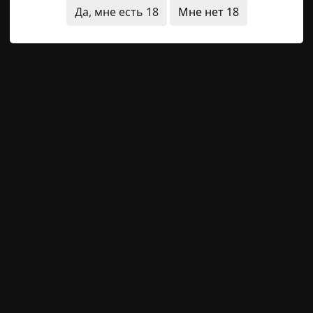
..
Да, мне есть 18
Мне нет 18
щая история
Следующая история
й фонд / Страшные истории)