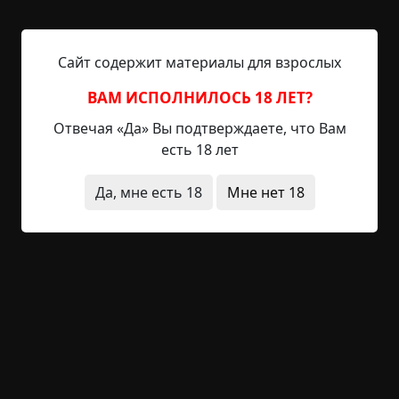
и вот несут вперёд ногами
я вскрыт заштопан и отпет
Сайт содержит материалы для взрослых
и чёрт меня попутал крикнуть
привет
ВАМ ИСПОЛНИЛОСЬ 18 ЛЕТ?
Отвечая «Да» Вы подтверждаете, что Вам
аркадий уходя из жизни
есть 18 лет
не запер дверь и сквозняком
пять душ невинных утянуло
Да, мне есть 18
Мне нет 18
из ком
а этот оберег оксана
всё время при себе носи
и не смотри что он тяжёлый
что из осины и в спине
не поворачивайся мальчик
а лучше зреньем боковым
взгляни на дедушку мороза