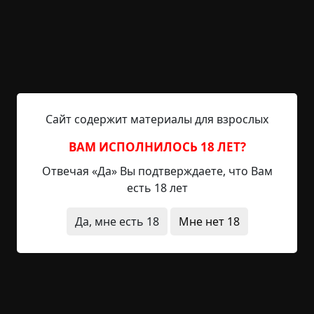
побоялись — я бы, трусиха, туда ни за что не
сунулась). Сестра говорит, что дорога была
плохая, вся в кочках, поворотов много, зато
накатанная — видно, что машины ещё ездят по
ней.
Едут, смотрят — свет горит, и стоят пять-шесть
Сайт содержит материалы для взрослых
домиков. В некоторых горит свет, а один стоит
заброшенный, полуразобранный. Ребята
ВАМ ИСПОЛНИЛОСЬ 18 ЛЕТ?
удивились — они не думали, что там поселок
Отвечая «Да» Вы подтверждаете, что Вам
какой-то есть. Обратили внимание, что ни в
есть 18 лет
одном из дворов машины не было. Проехали
подальше, и тут у них машина заглохла. Сестра
Да, мне есть 18
Мне нет 18
перепугалась — не по себе ей там было. Минут
пятнадцать машина не заводилась, потом,
наконец, мотор заработал, и они уехали
обратно.
На следующий день они решили днем вновь