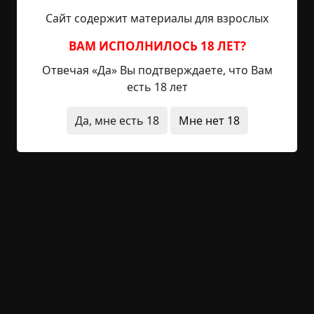
Сайт содержит материалы для взрослых
Примерно в это же время на моем теле начали
ВАМ ИСПОЛНИЛОСЬ 18 ЛЕТ?
появляться синяки. Сначала небольшие, на
ногах, потом они начали подниматься выше и
Отвечая «Да» Вы подтверждаете, что Вам
становились все больше. С учетом того, что я
есть 18 лет
много лет занимался профессиональным
спортом, тело у меня, как говорится, набитое, и
Да, мне есть 18
Мне нет 18
кожа совсем не нежная. Чтобы на мне поставить
синяк, нужно хорошо постараться. И конечно, да
здравствует логика — я снова у врачей: может,
железа в организме не хватает или еще что?.. Но,
нет, мне сообщили, что я здоров как бык, а
синяки — случайность.
С того времени прошел не один год. Я оставил
спорт, уехал в другой город и посвятил себя
искусству. Так как говорят, что творческие люди
все «с приветом», я подумал, что мне самое