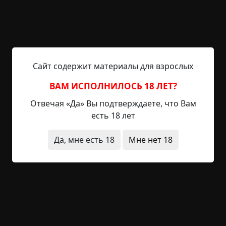
дом, в котором жили мы.
Мы с братом любили играть во дворе. Как-то раз
бабушка рассердилась на нас из-за того, что мы
не убираем после себя игрушки, а оставляем их
Сайт содержит материалы для взрослых
на улице раскиданными по всему двору, и не
стала вечером убирать за нами. На следующий
ВАМ ИСПОЛНИЛОСЬ 18 ЛЕТ?
день рано утром через главный вход во двор
Отвечая «Да» Вы подтверждаете, что Вам
зашел незнакомый ребенок нашего возраста.
есть 18 лет
Бабушка увидела его через окно на кухне.
Мальчик спокойно прошел в прихожую. Бабушка
Да, мне есть 18
Мне нет 18
тут же вышла туда, а там никого. Так как бабушка
у меня бывалая, и не такое видавшая, то она
просто молча закрыла дверь и пошла обратно
готовить завтрак. Кстати, позже она вспомнила,
что той ночью она слышала странные звуки —
как будто кто-то бьёт по стенам дома мокрой
тряпкой.