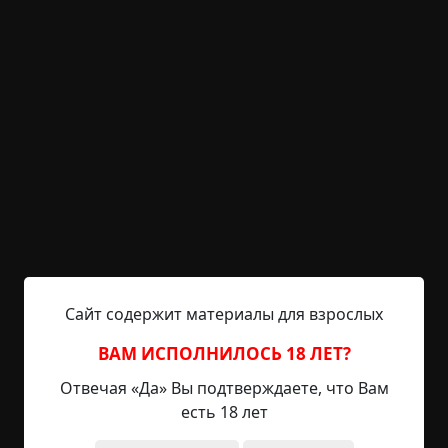
хариуса. Я эту рыбу никогда не ловил, но
желание пересилило. Для бешеной собаки 30 км
не расстояние, в путь. Дошли мы довольно
быстро, по старому тракту. Хариуса было просто
не передать, наевшись вдоволь ухи и жареного
на палке, мы стали готовится ко сну.
Уже стемнело, как вдруг меня толкает друг.
— Слышишь?
Я прислушиваясь: — Нет.
Сайт содержит материалы для взрослых
— Слушай внимательно.
ВАМ ИСПОЛНИЛОСЬ 18 ЛЕТ?
Я прислушиваюсь и понимаю, что зовут если не
Отвечая «Да» Вы подтверждаете, что Вам
меня, то тёзку. Голос не разобрать мужской или
есть 18 лет
женский. Мы замерли. В радиусе 30—40 км
вообще ни души, даже намёка на постройки нет.