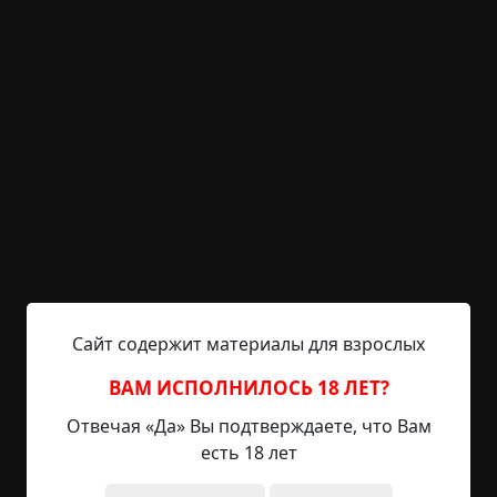
легенде, в районе, где было заснято это видео,
пропадали люди.
Существо, не имеющее ярко выраженной
стабильной формы, в народе получило название
«палочник» или «Буратино» (за его тонкие
конечности и схожесть с насекомым-
палочником). Также оно было похоже чем-то и
на американского «Слендермена». Люди,
посмотревшие видеоролик, высказывали
предположение о том, что это «нечто» реально
существует. Находились даже очевидцы его
появления.
Сайт содержит материалы для взрослых
Со временем волнения по поводу непонятного
ВАМ ИСПОЛНИЛОСЬ 18 ЛЕТ?
видеоролика, одного из многих в Интернете,
Отвечая «Да» Вы подтверждаете, что Вам
поутихли. Была создана соответствующая статья
есть 18 лет
на сайте «Lurkmore». Существо вошло в список
городских легенд и казалось уже, что о нём все