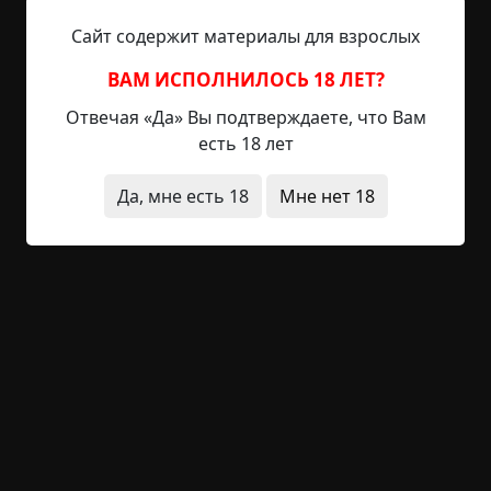
р
Сайт содержит материалы для взрослых
Автор: Дрожжин Олег Андреевич
о
Источник:
http://samlib.ru/d/drozhzhin_o_a/
и
ВАМ ИСПОЛНИЛОСЬ 18 ЛЕТ?
==========
з
Отвечая «Да» Вы подтверждаете, что Вам
НЕ СОДЕРЖИТ СКРИМЕРОВ И РЕКЛАМЫ В
в
есть 18 лет
СЕРЕДИНЕ ВИДЕО.
е
==========
Да, мне есть 18
Мне нет 18
с
Поддержать:
https://kriper.net/support.html
т
==========
Голоса:
и
Александр Володин
Captain_Torch
971 просмотр
+13
2