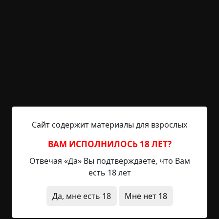
выставлять рейтинг временно отключена.
С Наступающим!
Указать автора!
0.5 мин.
Информационные сообщения
Radiance15
31-12-2024, 14:55
Указать источник!
Принял из ТК:
- - -
Сайт содержит материалы для взрослых
Уважаемые читатели и авторы, поздравляем Вас
с Наступающим Новым годом! Пусть он
ВАМ ИСПОЛНИЛОСЬ 18 ЛЕТ?
принесёт только хорошее, ну и по классике -
Отвечая «Да» Вы подтверждаете, что Вам
страшилки и ужасы пусть останутся только на
есть 18 лет
страницах Крипера! Ура!
Да, мне есть 18
Мне нет 18