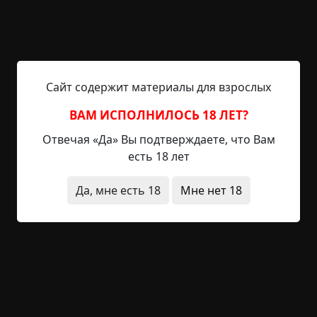
+2
Обсудить
479
Сайт содержит материалы для взрослых
ВАМ ИСПОЛНИЛОСЬ 18 ЛЕТ?
Hospital horror
Отвечая «Да» Вы подтверждаете, что Вам
Указать автора!
есть 18 лет
0 мин.
Больницы / Дети / Существа
Да, мне есть 18
Мне нет 18
Helga
22-09-2020, 11:19
Указать источник!